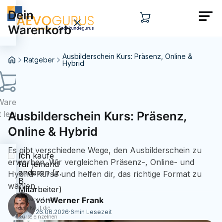
Dein
Warenkorb
Ausbilderschein Kurs: Präsenz, Online &
Ratgeber
Hybrid
Warenkorb
t leer...
Ausbilderschein Kurs: Präsenz,
Online & Hybrid
Es gibt verschiedene Wege, den Ausbilderschein zu
Ich kaufe
erwerben. Wir vergleichen Präsenz-, Online- und
für jemand
anderen (z.
Hybrid-Kurse und helfen dir, das richtige Format zu
B.
wählen.
Mitarbeiter)
von
Werner Frank
Du kannst nach
dem Kauf die
26.06.2026
·
6
min Lesezeit
Kurse einzelnen