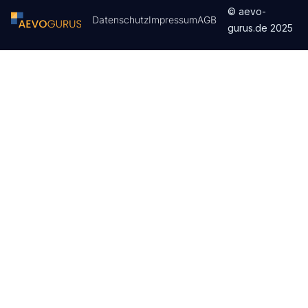
© aevo-
Datenschutz
Impressum
AGB
gurus.de
2025