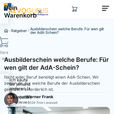
Dein
Warenkorb
Ausbilderschein welche Berufe: Für wen gilt
Ratgeber
der AdA-Schein?
Warenkorb
t leer...
Ausbilderschein welche Berufe: Für
wen gilt der AdA-Schein?
Nicht jeder Beruf benötigt einen AdA-Schein. Wir
Ich kaufe
zeigen dir, für welche Berufe der Ausbilderschein
für jemand
anderen (z.
gesetzlich erforderlich ist.
B.
von
Werner Frank
Mitarbeiter)
Du kannst nach
26.06.2026
·
7
min Lesezeit
dem Kauf die
Kurse einzelnen