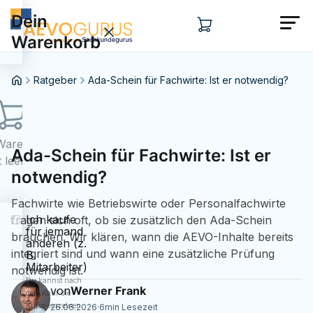
Dein
Warenkorb
Ratgeber
Ada-Schein für Fachwirte: Ist er notwendig?
Warenkorb
Ada-Schein für Fachwirte: Ist er
t leer...
notwendig?
Fachwirte wie Betriebswirte oder Personalfachwirte
Ich kaufe
fragen sich oft, ob sie zusätzlich den Ada-Schein
für jemand
brauchen. Wir klären, wann die AEVO-Inhalte bereits
anderen (z.
integriert sind und wann eine zusätzliche Prüfung
B.
Mitarbeiter)
notwendig ist.
Du kannst nach
von
Werner Frank
dem Kauf die
Kurse einzelnen
26.06.2026
·
6
min Lesezeit