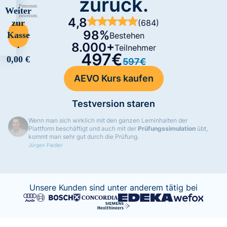
zurück.
Personen
Weiter
zuweisen.
4,8
(684)
zur
98%
Kasse
Bestehen
8.000+
·
Teilnehmer
497€
0,00 €
597€
AEVO Kurs kaufen
Testversion staren
Wenn man sich wirklich mit den ganzen Lerninhalten der
Plattform beschäftigt und auch mit der
Prüfungssimulation
übt,
kommt man sehr gut durch die Prüfung.
Jürgen Fiedler
Slide 2 of 2.
Unsere Kunden sind unter anderem tätig bei