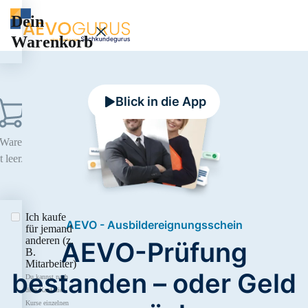
Dein
Warenkorb
Blick in die App
 Warenkorb
t leer...
Ich kaufe
AEVO - Ausbildereignungsschein
für jemand
anderen (z.
AEVO-Prüfung
B.
Mitarbeiter)
bestanden – oder Geld
Du kannst nach
dem Kauf die
Kurse einzelnen