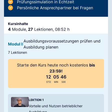
Prüfungssimulation in Echtzeit
Persönliche Ansprechpartner bei Fragen
Kursinhalte
4
Module,
27
Lektionen, 08:52 h
Ausbildungsvoraussetzungen prüfen und
Modul I:
Ausbildung planen
7 Lektionen
Starte den Kurs heute noch kostenlos
bis
23:59!
12
05
45
STD
MIN
SEK
12 min
LEKTION 1
Vorteile und Nutzen betrieblicher
Ausbildung