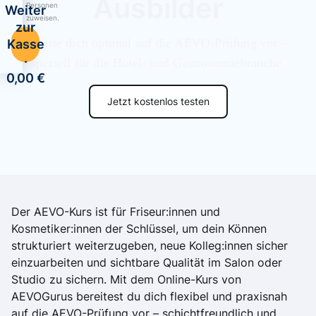
Ausbilder
Personen
Weiter
zuweisen.
zur
Bereite dich optimal auf die AEVO-Prüfung vor – 
Kasse
·
speziell für die Hotel- und Gastronomiebranche.
0,00 €
Jetzt kostenlos testen
Der AEVO-Kurs ist für Friseur:innen und
Kosmetiker:innen der Schlüssel, um dein Können
strukturiert weiterzugeben, neue Kolleg:innen sicher
einzuarbeiten und sichtbare Qualität im Salon oder
Studio zu sichern. Mit dem Online-Kurs von
AEVOGurus bereitest du dich flexibel und praxisnah
auf die AEVO-Prüfung vor – schichtfreundlich und